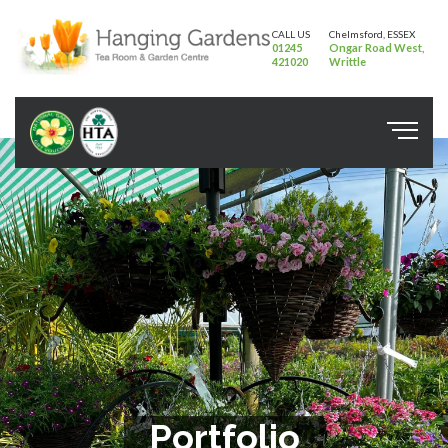
CALL US
Chelmsford, ESSEX
01245
Ongar Road West,
421020
Writtle
Portfolio